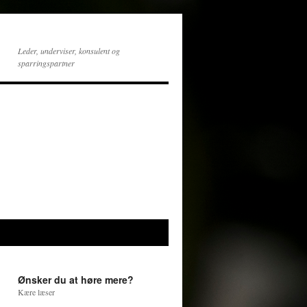
Leder, underviser, konsulent og
sparringspartner
Ønsker du at høre mere?
Kære læser