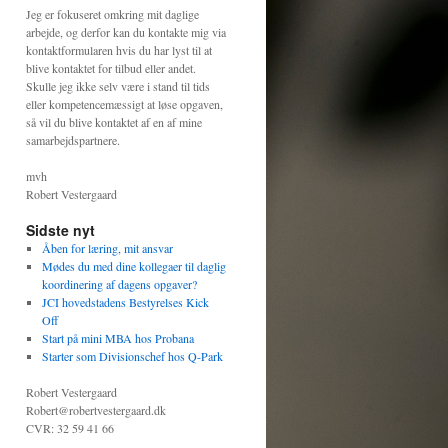
Jeg er fokuseret omkring mit daglige
arbejde, og derfor kan du kontakte mig via
kontaktformularen hvis du har lyst til at
blive kontaktet for tilbud eller andet.
Skulle jeg ikke selv være i stand til tids
eller kompetencemæssigt at løse opgaven,
så vil du blive kontaktet af en af mine
samarbejdspartnere.
mvh
Robert Vestergaard
Sidste nyt
Åben for læring, mit ansvar
Mødes du med dine kollegaer til daglig
koordinering af dagens opgaver?
JCI hovedstadens Bestyrelses Kick
Off
Start på mini MBA hos Probana
Starter som Divisionschef hos Q-Park
Robert Vestergaard
Robert@robertvestergaard.dk
CVR: 32 59 41 66